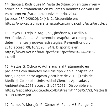
14. García I, Rodríguez M. Vista de Situación en que viven y
adhesión al tratamiento en mujeres y hombres de San Luis
Potosí con VIH/SIDA. Acta Universitaria. 2014
[acceso: 08/10/2020]; 24(4):12. Disponible en:
https://www.actauniversitaria.ugto.mx/index.php/acta/article/
15. Reyes E, Trejo R, Arguijo S, Jiménez A, Castillo A,
Hernández A, et al. Adherencia terapéutica: conceptos,
determinantes y nuevas estrategias. Revmedhondur.
2016[acceso: 08/10/2020]; 84:8. Disponible en:
https://www.bvs.hn/RMH/pdf/2016/pdf/Vol84-3-4-2016-
14.pdf
16. Mattos G, Ochoa A. Adherencia al tratamiento en
pacientes con diabetes mellitus tipo 2 en el hospital de
bosa, Bogotá entre agosto y octubre de 2015. [Tesis de
Médico]. Colombia: Universidad Ciencias Aplicadas y
Ambientales;2015[acceso: 21/04/2019]. Disponible en:
https://repository.udca.edu.co/bitstream/11158/577/3/Mattos
%C3%ADnez.pdf
17. Ramos Y, Morejón R, Gómez M, Reina ME, Rangel C,