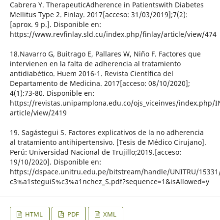
Cabrera Y. TherapeuticAdherence in Patientswith Diabetes
Mellitus Type 2. Finlay. 2017[acceso: 31/03/2019];7(2):
[aprox. 9 p.]. Disponible en:
https://www.revfinlay.sld.cu/index.php/finlay/article/view/474
18.Navarro G, Buitrago E, Pallares W, Niño F. Factores que
intervienen en la falta de adherencia al tratamiento
antidiabético. Huem 2016-1. Revista Científica del
Departamento de Medicina. 2017[acceso: 08/10/2020];
4(1):73-80. Disponible en:
https://revistas.unipamplona.edu.co/ojs_viceinves/index.php/
article/view/2419
19. Sagástegui S. Factores explicativos de la no adherencia
al tratamiento antihipertensivo. [Tesis de Médico Cirujano].
Perú: Universidad Nacional de Trujillo;2019.[acceso:
19/10/2020]. Disponible en:
https://dspace.unitru.edu.pe/bitstream/handle/UNITRU/1533
c3%a1steguiS%c3%a1nchez_S.pdf?sequence=1&isAllowed=y
HTML
PDF
XML