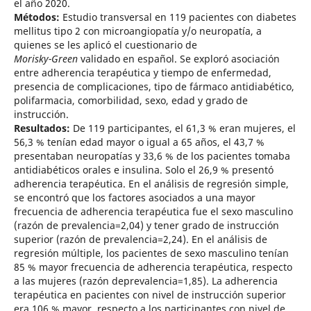
el año 2020.
Métodos:
Estudio transversal en 119 pacientes con diabetes
mellitus tipo 2 con microangiopatía y/o neuropatía, a
quienes se les aplicó el cuestionario de
Morisky-Green
validado en español. Se exploró asociación
entre adherencia terapéutica y tiempo de enfermedad,
presencia de complicaciones, tipo de fármaco antidiabético,
polifarmacia, comorbilidad, sexo, edad y grado de
instrucción.
Resultados:
De 119 participantes, el 61,3 % eran mujeres, el
56,3 % tenían edad mayor o igual a 65 años, el 43,7 %
presentaban neuropatías y 33,6 % de los pacientes tomaba
antidiabéticos orales e insulina. Solo el 26,9 % presentó
adherencia terapéutica. En el análisis de regresión simple,
se encontró que los factores asociados a una mayor
frecuencia de adherencia terapéutica fue el sexo masculino
(razón de prevalencia=2,04) y tener grado de instrucción
superior (razón de prevalencia=2,24). En el análisis de
regresión múltiple, los pacientes de sexo masculino tenían
85 % mayor frecuencia de adherencia terapéutica, respecto
a las mujeres (razón deprevalencia=1,85). La adherencia
terapéutica en pacientes con nivel de instrucción superior
era 106 % mayor, respecto a los participantes con nivel de