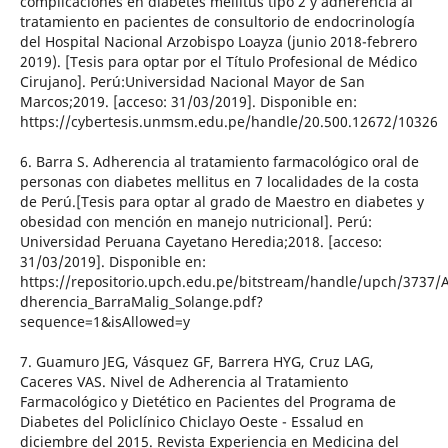
complicaciones en diabetes mellitus tipo 2 y adherencia al
tratamiento en pacientes de consultorio de endocrinología
del Hospital Nacional Arzobispo Loayza (junio 2018-febrero
2019). [Tesis para optar por el Título Profesional de Médico
Cirujano]. Perú:Universidad Nacional Mayor de San
Marcos;2019. [acceso: 31/03/2019]. Disponible en:
https://cybertesis.unmsm.edu.pe/handle/20.500.12672/10326
6. Barra S. Adherencia al tratamiento farmacológico oral de
personas con diabetes mellitus en 7 localidades de la costa
de Perú.[Tesis para optar al grado de Maestro en diabetes y
obesidad con mención en manejo nutricional]. Perú:
Universidad Peruana Cayetano Heredia;2018. [acceso:
31/03/2019]. Disponible en:
https://repositorio.upch.edu.pe/bitstream/handle/upch/3737/A
dherencia_BarraMalig_Solange.pdf?
sequence=1&isAllowed=y
7. Guamuro JEG, Vásquez GF, Barrera HYG, Cruz LAG,
Caceres VAS. Nivel de Adherencia al Tratamiento
Farmacológico y Dietético en Pacientes del Programa de
Diabetes del Policlínico Chiclayo Oeste - Essalud en
diciembre del 2015. Revista Experiencia en Medicina del