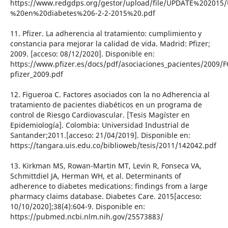
https://www.redgdps.org/gestor/upload/file/UPDATE%202015/
%20en%20diabetes%206-2-2-2015%20.pdf
11. Pfizer. La adherencia al tratamiento: cumplimiento y
constancia para mejorar la calidad de vida. Madrid: Pfizer;
2009. [acceso: 08/12/2020]. Disponible en:
https://www.pfizer.es/docs/pdf/asociaciones_pacientes/2009/
pfizer_2009.pdf
12. Figueroa C. Factores asociados con la no Adherencia al
tratamiento de pacientes diabéticos en un programa de
control de Riesgo Cardiovascular. [Tesis Magíster en
Epidemiología]. Colombia: Universidad Industrial de
Santander;2011.[acceso: 21/04/2019]. Disponible en:
https://tangara.uis.edu.co/biblioweb/tesis/2011/142042.pdf
13. Kirkman MS, Rowan-Martin MT, Levin R, Fonseca VA,
Schmittdiel JA, Herman WH, et al. Determinants of
adherence to diabetes medications: findings from a large
pharmacy claims database. Diabetes Care. 2015[acceso:
10/10/2020];38(4):604-9. Disponible en:
https://pubmed.ncbi.nlm.nih.gov/25573883/