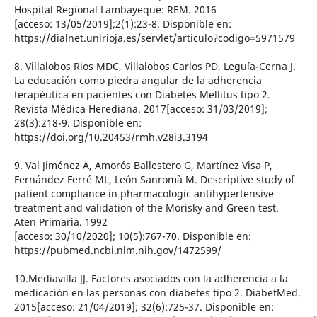
Hospital Regional Lambayeque: REM. 2016
[acceso: 13/05/2019];2(1):23-8. Disponible en:
https://dialnet.unirioja.es/servlet/articulo?codigo=5971579
8. Villalobos Rios MDC, Villalobos Carlos PD, Leguía-Cerna J.
La educación como piedra angular de la adherencia
terapéutica en pacientes con Diabetes Mellitus tipo 2.
Revista Médica Herediana. 2017[acceso: 31/03/2019];
28(3):218-9. Disponible en:
https://doi.org/10.20453/rmh.v28i3.3194
9. Val Jiménez A, Amorós Ballestero G, Martínez Visa P,
Fernández Ferré ML, León Sanromà M. Descriptive study of
patient compliance in pharmacologic antihypertensive
treatment and validation of the Morisky and Green test.
Aten Primaria. 1992
[acceso: 30/10/2020]; 10(5):767-70. Disponible en:
https://pubmed.ncbi.nlm.nih.gov/1472599/
10.Mediavilla JJ. Factores asociados con la adherencia a la
medicación en las personas con diabetes tipo 2. DiabetMed.
2015[acceso: 21/04/2019]; 32(6):725-37. Disponible en: